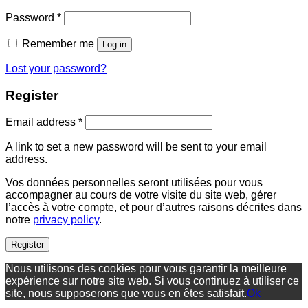
Required
Password
*
Remember me
Log in
Lost your password?
Register
Required
Email address
*
A link to set a new password will be sent to your email
address.
Vos données personnelles seront utilisées pour vous
accompagner au cours de votre visite du site web, gérer
l’accès à votre compte, et pour d’autres raisons décrites dans
notre
privacy policy
.
Register
Nous utilisons des cookies pour vous garantir la meilleure
expérience sur notre site web. Si vous continuez à utiliser ce
site, nous supposerons que vous en êtes satisfait.
Ok