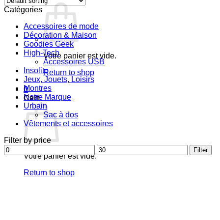
Catégories
Accessoires de mode
Décoration & Maison
Goodies Geek
High-Tech
Votre panier est vide.
Accessoires USB
Insolite
Return to shop
Jeux, Jouets, Loisirs
Montres
0
Notre Marque
Cart
Urbain
Sac à dos
Vêtements et accessoires
Filter by price
Min
Max
Filter
Votre panier est vide.
price
price
Return to shop