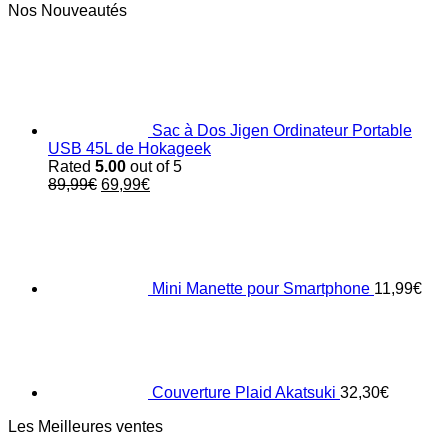
Nos Nouveautés
Sac à Dos Jigen Ordinateur Portable
USB 45L de Hokageek
Rated
5.00
out of 5
Original
Current
89,99
€
69,99
€
price
price
was:
is:
89,99€.
69,99€.
Mini Manette pour Smartphone
11,99
€
Couverture Plaid Akatsuki
32,30
€
Les Meilleures ventes