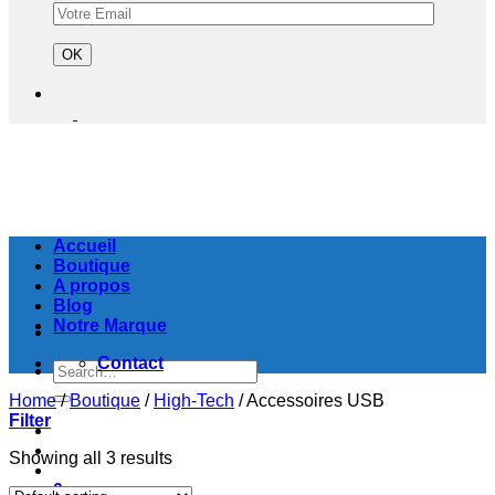
Accueil
Boutique
A propos
Blog
Notre Marque
Contact
Search
for:
Home
/
Boutique
/
High-Tech
/
Accessoires USB
Filter
Showing all 3 results
0