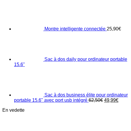
Montre intelligente connectée
25,90
€
Sac à dos daily pour ordinateur portable
15.6"
Sac à dos business élite pour ordinateur
Original
Curre
portable 15.6" avec port usb intégré
62,50
€
49,99
€
price
price
En vedette
was:
is:
62,50€.
49,99