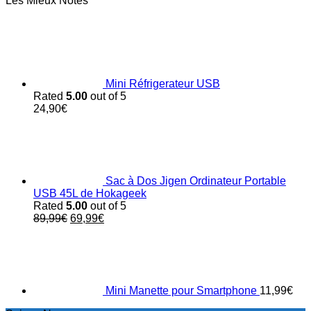
Les Mieux Notés
Mini Réfrigerateur USB
Rated
5.00
out of 5
24,90
€
Sac à Dos Jigen Ordinateur Portable
USB 45L de Hokageek
Rated
5.00
out of 5
Original
Current
89,99
€
69,99
€
price
price
was:
is:
89,99€.
69,99€.
Mini Manette pour Smartphone
11,99
€