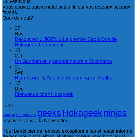
Suivez-Nous
Vous pouvez suivre notre actualité sur vos réseaux sociaux
favoris.
Quoi de neuf?
07
Nov
Découvrez « JIGEN » Le premier Sac à Dos de
Hokageek
1
Comment
10
Oct
Un Gundam en grandeur nature à Yokohama
01
Sep
High Score : L’Age d’or du gaming sur Netflix
17
Dec
Bienvenue chez Hokageek
Tags
geeks
Hokageek
ninjas
boutique
Communauté
Inscrivez-vous à la Newsletter
Pour bénéficier de remises exceptionnelles et rester informé
de nos meilleures offres. N'attendez plus, inscrivez-vous!