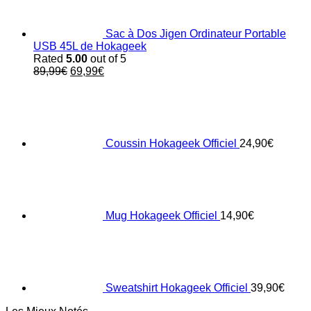
Sac à Dos Jigen Ordinateur Portable
USB 45L de Hokageek
Rated
5.00
out of 5
Original
Current
89,99
€
69,99
€
price
price
was:
is:
89,99€.
69,99€.
Coussin Hokageek Officiel
24,90
€
Mug Hokageek Officiel
14,90
€
Sweatshirt Hokageek Officiel
39,90
€